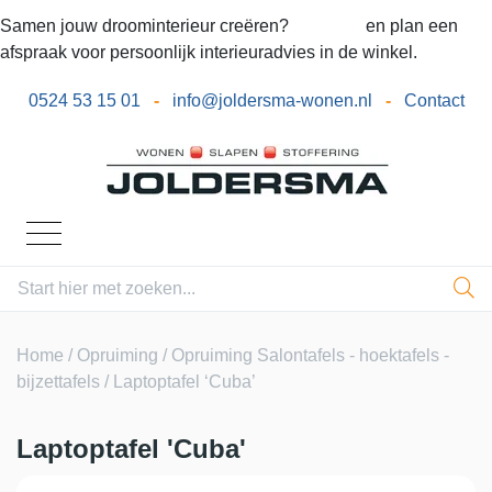
Samen jouw droominterieur creëren?
Bel ons
en plan een
afspraak voor persoonlijk interieuradvies in de winkel.
0524 53 15 01
-
info@joldersma-wonen.nl
-
Contact
Home
/
Opruiming
/
Opruiming Salontafels - hoektafels -
bijzettafels
/ Laptoptafel ‘Cuba’
Laptoptafel 'Cuba'