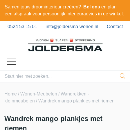
Samen jouw droominterieur creëren?
Bel ons
en plan
een afspraak voor persoonlijk interieuradvies in de winkel.
0524 53 15 01
-
info@joldersma-wonen.nl
-
Contact
Home
/
Wonen-Meubelen
/
Wandrekken -
kleinmeubelen
/ Wandrek mango plankjes met riemen
Wandrek mango plankjes met
riemen