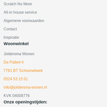
Scratch No More
All-in house service
Algemene voorwaarden
Contact
Inspiratie
Woonwinkel
Joldersma Wonen
De Pallert 4
7761 BT Schoonebeek
0524 53 15 01
info@joldersma-wonen.nl
KVK 04008776
Onze openingstijden: