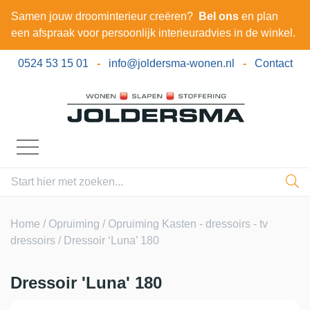
Samen jouw droominterieur creëren?
Bel ons
en plan
een afspraak voor persoonlijk interieuradvies in de winkel.
0524 53 15 01
-
info@joldersma-wonen.nl
-
Contact
Home
/
Opruiming
/
Opruiming Kasten - dressoirs - tv
dressoirs
/ Dressoir ‘Luna’ 180
Dressoir 'Luna' 180