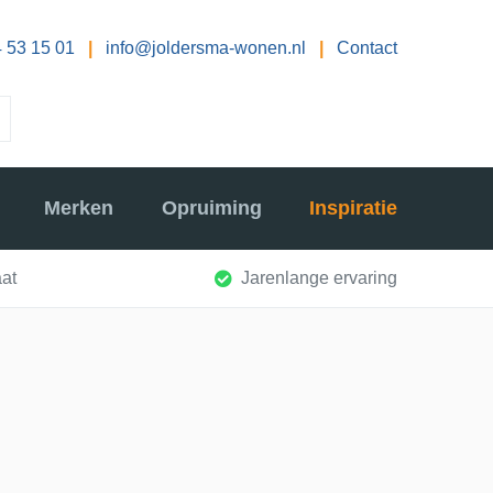
 53 15 01
|
info@joldersma-wonen.nl
|
Contact
Merken
Opruiming
Inspiratie
at
Jarenlange ervaring