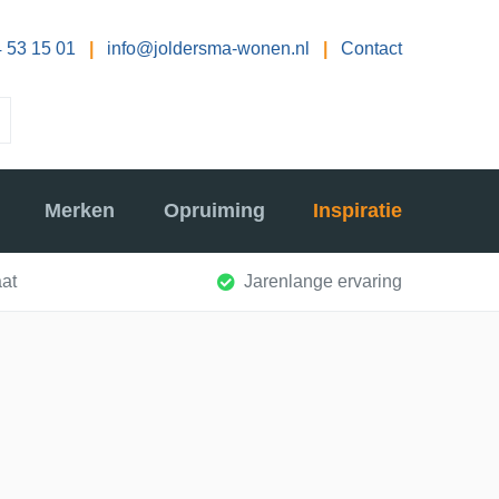
 53 15 01
|
info@joldersma-wonen.nl
|
Contact
Merken
Opruiming
Inspiratie
at
Jarenlange ervaring