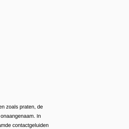
en zoals praten, de
w onaangenaam. In
aamde contactgeluiden