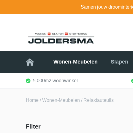
Samen jouw droominteri
Home
Wonen-Meubelen
Slapen
5.000m2 woonwinkel
Home
/
Wonen-Meubelen
/ Relaxfauteuils
Filter