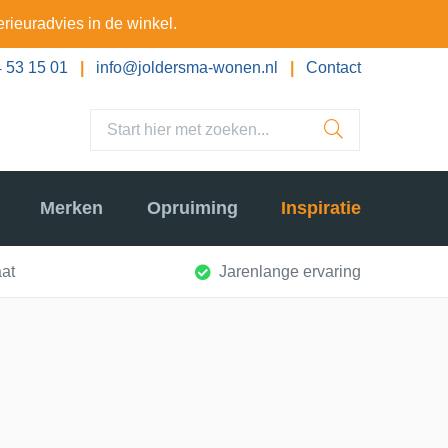
erieuradvies in de winkel.
 53 15 01
|
info@joldersma-wonen.nl
|
Contact
Merken
Opruiming
Inspiratie
at
Jarenlange ervaring