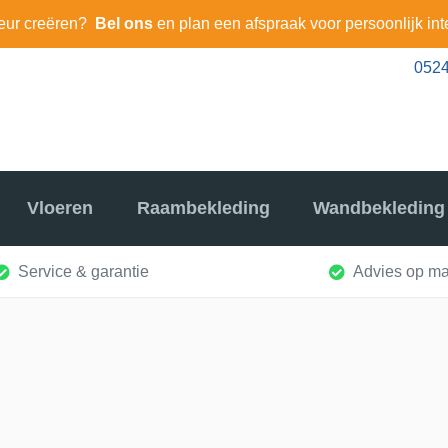
eur creëren?
Bel ons
en plan een afspraak voor persoonlijk int
0524
Vloeren
Raambekleding
Wandbekleding
Service & garantie
Advies op ma