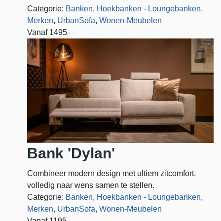
Categorie:
Banken
,
Hoekbanken - Loungebanken
,
Merken
,
UrbanSofa
,
Wonen-Meubelen
Vanaf
1495
,-
Bank 'Dylan'
Combineer modern design met ultiem zitcomfort,
volledig naar wens samen te stellen.
Categorie:
Banken
,
Hoekbanken - Loungebanken
,
Merken
,
UrbanSofa
,
Wonen-Meubelen
Vanaf
1195