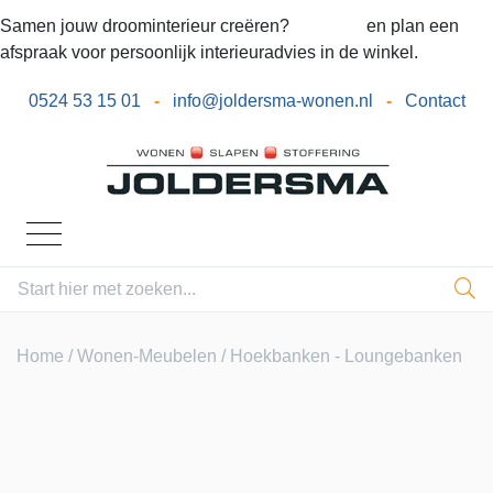
Samen jouw droominterieur creëren?
Bel ons
en plan een
afspraak voor persoonlijk interieuradvies in de winkel.
0524 53 15 01
-
info@joldersma-wonen.nl
-
Contact
Home
/
Wonen-Meubelen
/ Hoekbanken - Loungebanken