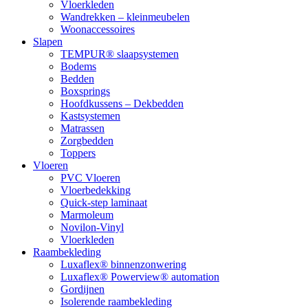
Vloerkleden
Wandrekken – kleinmeubelen
Woonaccessoires
Slapen
TEMPUR® slaapsystemen
Bodems
Bedden
Boxsprings
Hoofdkussens – Dekbedden
Kastsystemen
Matrassen
Zorgbedden
Toppers
Vloeren
PVC Vloeren
Vloerbedekking
Quick-step laminaat
Marmoleum
Novilon-Vinyl
Vloerkleden
Raambekleding
Luxaflex® binnenzonwering
Luxaflex® Powerview® automation
Gordijnen
Isolerende raambekleding