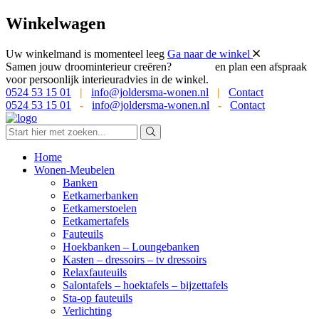
Winkelwagen
Uw winkelmand is momenteel leeg
Ga naar de winkel
Samen jouw droominterieur creëren?
Bel ons
en plan een afspraak
voor persoonlijk interieuradvies in de winkel.
0524 53 15 01
|
info@joldersma-wonen.nl
|
Contact
0524 53 15 01
-
info@joldersma-wonen.nl
-
Contact
Home
Wonen-Meubelen
Banken
Eetkamerbanken
Eetkamerstoelen
Eetkamertafels
Fauteuils
Hoekbanken – Loungebanken
Kasten – dressoirs – tv dressoirs
Relaxfauteuils
Salontafels – hoektafels – bijzettafels
Sta-op fauteuils
Verlichting