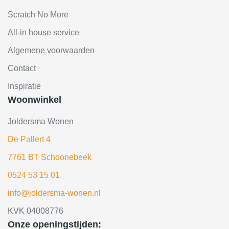
Scratch No More
All-in house service
Algemene voorwaarden
Contact
Inspiratie
Woonwinkel
Joldersma Wonen
De Pallert 4
7761 BT Schoonebeek
0524 53 15 01
info@joldersma-wonen.nl
KVK 04008776
Onze openingstijden: