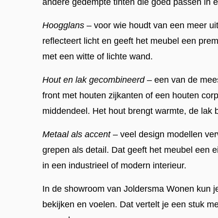
andere gedempte tinten die goed passen in e
Hoogglans
– voor wie houdt van een meer ui
reflecteert licht en geeft het meubel een pre
met een witte of lichte wand.
Hout en lak gecombineerd
– een van de mees
front met houten zijkanten of een houten cor
middendeel. Het hout brengt warmte, de lak b
Metaal als accent
– veel design modellen ve
grepen als detail. Dat geeft het meubel een ei
in een industrieel of modern interieur.
In de showroom van Joldersma Wonen kun je 
bekijken en voelen. Dat vertelt je een stuk m