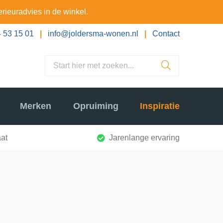
erieuradvies in de winkel.
 53 15 01
|
info@joldersma-wonen.nl
|
Contact
Merken
Opruiming
Inspiratie
at
Jarenlange ervaring