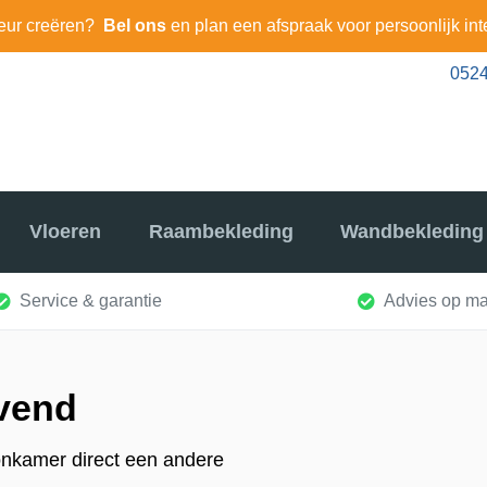
eur creëren?
Bel ons
en plan een afspraak voor persoonlijk int
0524
Vloeren
Raambekleding
Wandbekleding
Service & garantie
Advies op ma
vend
onkamer direct een andere