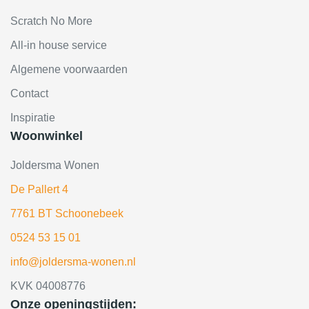
Scratch No More
All-in house service
Algemene voorwaarden
Contact
Inspiratie
Woonwinkel
Joldersma Wonen
De Pallert 4
7761 BT Schoonebeek
0524 53 15 01
info@joldersma-wonen.nl
KVK 04008776
Onze openingstijden: