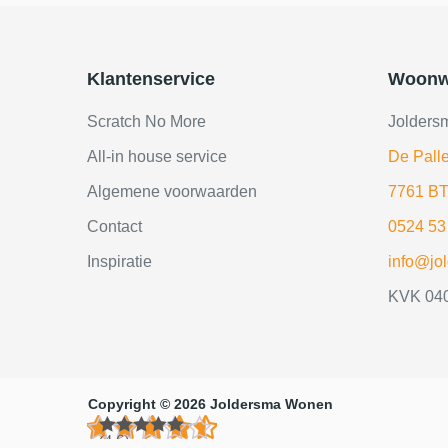
Klantenservice
Woonw
Scratch No More
Jolders
All-in house service
De Palle
Algemene voorwaarden
7761 BT
Contact
0524 53
Inspiratie
info@jo
KVK 04
Copyright © 2026 Joldersma Wonen
(4.6)