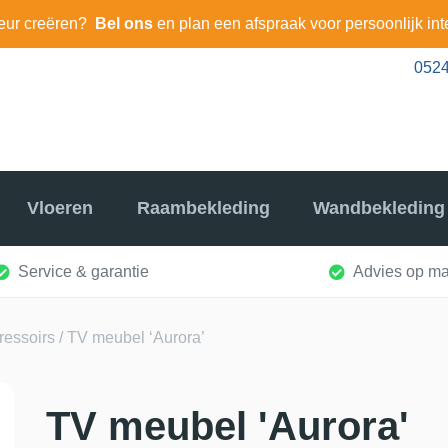
eur creëren?
Bel ons
en plan een afspraak voor persoonlijk int
0524
Vloeren
Raambekleding
Wandbekleding
Service & garantie
Advies op ma
dressoirs
/ TV meubel ‘Aurora’
TV meubel 'Aurora'