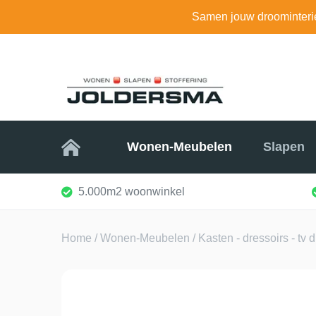
Samen jouw droominteri
Home
Wonen-Meubelen
Slapen
5.000m2 woonwinkel
Home
/
Wonen-Meubelen
/
Kasten - dressoirs - tv 