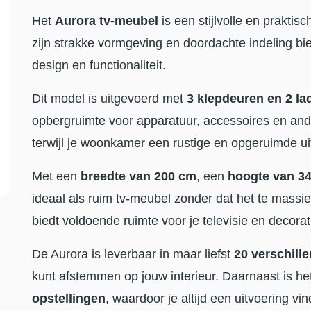
Het
Aurora tv-meubel
is een stijlvolle en prakti
zijn strakke vormgeving en doordachte indeling bi
design en functionaliteit.
Dit model is uitgevoerd met
3 klepdeuren en 2 la
opbergruimte voor apparatuur, accessoires en andere 
terwijl je woonkamer een rustige en opgeruimde ui
Met een
breedte van 200 cm
, een
hoogte van 3
ideaal als ruim tv-meubel zonder dat het te massi
biedt voldoende ruimte voor je televisie en decorat
De Aurora is leverbaar in maar liefst
20 verschill
kunt afstemmen op jouw interieur. Daarnaast is he
opstellingen
, waardoor je altijd een uitvoering vi