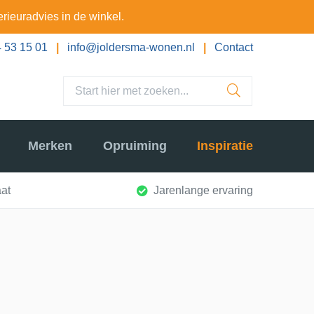
erieuradvies in de winkel.
 53 15 01
|
info@joldersma-wonen.nl
|
Contact
Merken
Opruiming
Inspiratie
at
Jarenlange ervaring