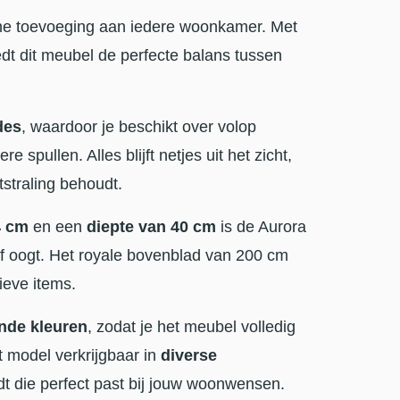
sche toevoeging aan iedere woonkamer. Met
edt dit meubel de perfecte balans tussen
des
, waardoor je beschikt over volop
spullen. Alles blijft netjes uit het zicht,
tstraling behoudt.
4 cm
en een
diepte van 40 cm
is de Aurora
ef oogt. Het royale bovenblad van 200 cm
ieve items.
ende kleuren
, zodat je het meubel volledig
t model verkrijgbaar in
diverse
ndt die perfect past bij jouw woonwensen.