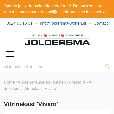
Samen jouw droominterieur creëren?
Bel ons
en plan
een afspraak voor persoonlijk interieuradvies in de winkel.
0524 53 15 01
-
info@joldersma-wonen.nl
-
Contact
Home
/
Wonen-Meubelen
/
Kasten - dressoirs - tv
dressoirs
/ Vitrinekast ‘Vivaro’
Vitrinekast 'Vivaro'