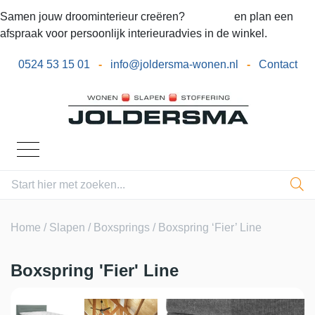
Samen jouw droominterieur creëren?
Bel ons
en plan een
afspraak voor persoonlijk interieuradvies in de winkel.
0524 53 15 01
-
info@joldersma-wonen.nl
-
Contact
Home
/
Slapen
/
Boxsprings
/ Boxspring ‘Fier’ Line
Boxspring 'Fier' Line