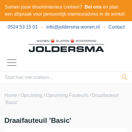
Samen jouw droominterieur creëren?
Bel ons
en plan
een afspraak voor persoonlijk interieuradvies in de winkel.
0524 53 15 01
-
info@joldersma-wonen.nl
-
Contact
Home
/
Opruiming
/
Opruiming Fauteuils
/ Draaifauteuil
‘Basic’
Draaifauteuil 'Basic'