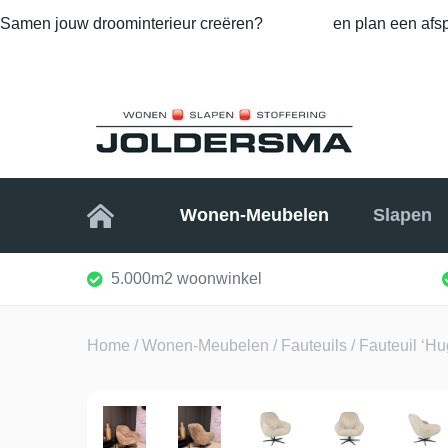
Samen jouw droominterieur creëren?
Bel ons
en plan een afsp
Home
Wonen-Meubelen
Slapen
5.000m2 woonwinkel
Home
/
Wonen-Meubelen
/
Fauteuils
/ Fauteuil ‘Hu