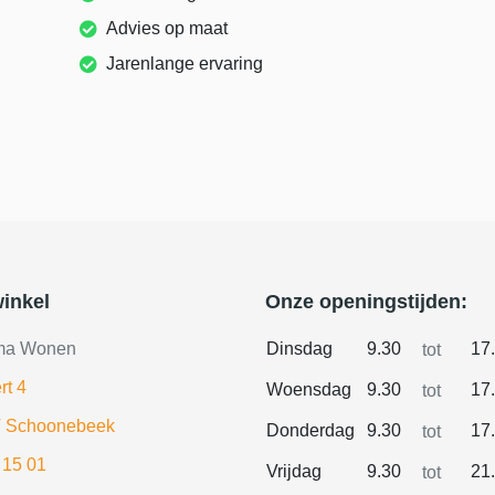
Advies op maat
Jarenlange ervaring
inkel
Onze openingstijden:
ma Wonen
Dinsdag
9.30
17
tot
rt 4
Woensdag
9.30
17
tot
 Schoonebeek
Donderdag
9.30
17
tot
 15 01
Vrijdag
9.30
21
tot