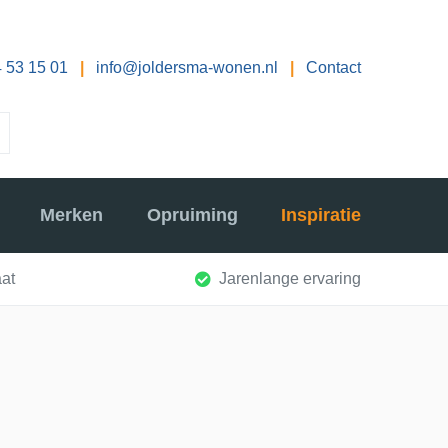
 53 15 01
|
info@joldersma-wonen.nl
|
Contact
Merken
Opruiming
Inspiratie
at
Jarenlange ervaring