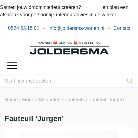
Samen jouw droominterieur creëren?
Bel ons
en plan een
afspraak voor persoonlijk interieuradvies in de winkel.
0524 53 15 01
-
info@joldersma-wonen.nl
-
Contact
Home
/
Wonen-Meubelen
/
Fauteuils
/ Fauteuil ‘Jurgen’
Fauteuil 'Jurgen'