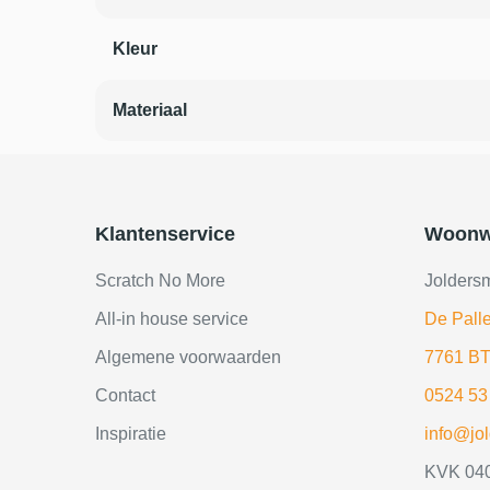
Kleur
Materiaal
Klantenservice
Woonw
Scratch No More
Jolders
All-in house service
De Palle
Algemene voorwaarden
7761 BT
Contact
0524 53
Inspiratie
info@jo
KVK 04