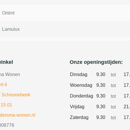
Oriënt
Lamulux
inkel
Onze openingstijden:
ma Wonen
Dinsdag
9.30
17
tot
rt 4
Woensdag
9.30
17
tot
 Schoonebeek
Donderdag
9.30
17
tot
 15 01
Vrijdag
9.30
21
tot
ldersma-wonen.nl
Zaterdag
9.30
17
tot
008776