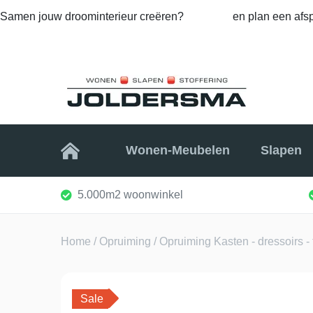
Samen jouw droominterieur creëren?
Bel ons
en plan een afsp
Home
Wonen-Meubelen
Slapen
5.000m2 woonwinkel
Home
/
Opruiming
/
Opruiming Kasten - dressoirs - 
Sale