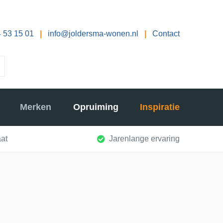
 53 15 01
|
info@joldersma-wonen.nl
|
Contact
Merken
Opruiming
Inspiratie
at
Jarenlange ervaring