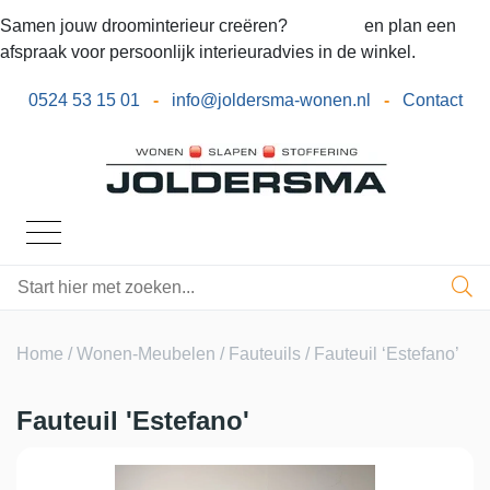
Samen jouw droominterieur creëren?
Bel ons
en plan een
afspraak voor persoonlijk interieuradvies in de winkel.
0524 53 15 01
-
info@joldersma-wonen.nl
-
Contact
Home
/
Wonen-Meubelen
/
Fauteuils
/ Fauteuil ‘Estefano’
Fauteuil 'Estefano'