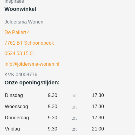
Inspiratie
Woonwinkel
Joldersma Wonen
De Pallert 4
7761 BT Schoonebeek
0524 53 15 01
info@joldersma-wonen.nl
KVK 04008776
Onze openingstijden:
Dinsdag
9.30
17.30
tot
Woensdag
9.30
17.30
tot
Donderdag
9.30
17.30
tot
Vrijdag
9.30
21.00
tot