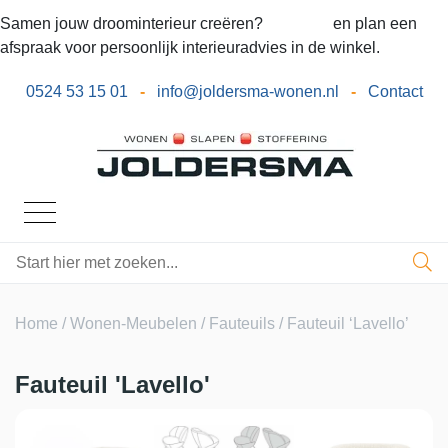
Samen jouw droominterieur creëren?
Bel ons
en plan een
afspraak voor persoonlijk interieuradvies in de winkel.
0524 53 15 01
-
info@joldersma-wonen.nl
-
Contact
Home
/
Wonen-Meubelen
/
Fauteuils
/ Fauteuil ‘Lavello’
Fauteuil 'Lavello'