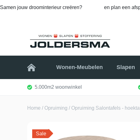
Samen jouw droominterieur creëren?
Bel ons
en plan een afsp
Home
Wonen-Meubelen
Slapen
5.000m2 woonwinkel
Home
/
Opruiming
/
Opruiming Salontafels - hoektafe
Sale