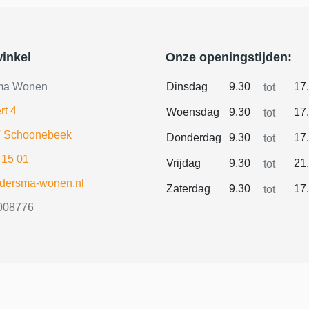
inkel
Onze openingstijden:
ma Wonen
Dinsdag
9.30
17
tot
rt 4
Woensdag
9.30
17
tot
 Schoonebeek
Donderdag
9.30
17
tot
 15 01
Vrijdag
9.30
21
tot
ldersma-wonen.nl
Zaterdag
9.30
17
tot
008776