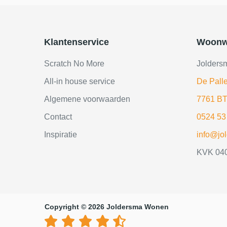
Klantenservice
Woonw
Scratch No More
Jolders
All-in house service
De Palle
Algemene voorwaarden
7761 BT
Contact
0524 53
Inspiratie
info@jo
KVK 04
Copyright © 2026 Joldersma Wonen