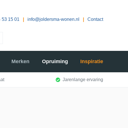
 53 15 01
|
info@joldersma-wonen.nl
|
Contact
Merken
Opruiming
Inspiratie
at
Jarenlange ervaring