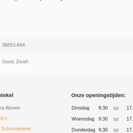
36853-694
Goud, Zwart
inkel
Onze openingstijden:
ma Wonen
Dinsdag
9.30
17
tot
rt 4
Woensdag
9.30
17
tot
 Schoonebeek
Donderdag
9.30
17
tot