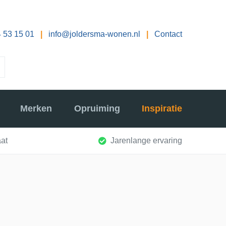
 53 15 01
|
info@joldersma-wonen.nl
|
Contact
Merken
Opruiming
Inspiratie
at
Jarenlange ervaring