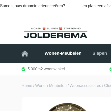
Samen jouw droominterieur creëren?
Bel ons
en plan een afsp
Home
Wonen-Meubelen
Slapen
5.000m2 woonwinkel
Home
/
Wonen-Meubelen
/
Woonaccessoires
/ Clo