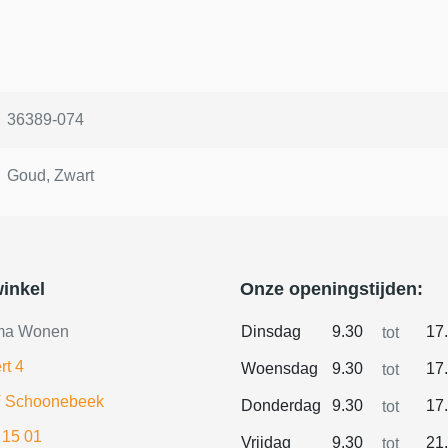
36389-074
Goud, Zwart
inkel
Onze openingstijden:
ma Wonen
Dinsdag
9.30
17
tot
rt 4
Woensdag
9.30
17
tot
 Schoonebeek
Donderdag
9.30
17
tot
 15 01
Vrijdag
9.30
21
tot