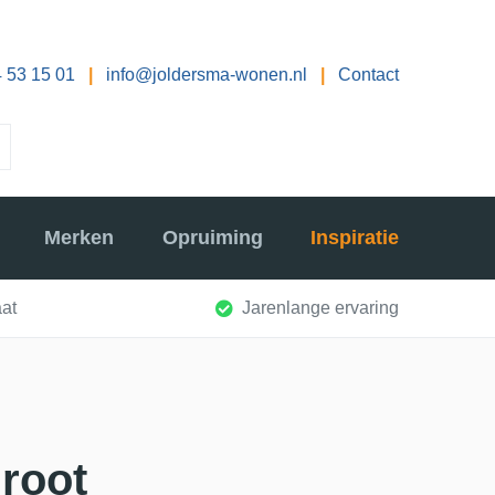
 53 15 01
|
info@joldersma-wonen.nl
|
Contact
Merken
Opruiming
Inspiratie
at
Jarenlange ervaring
groot