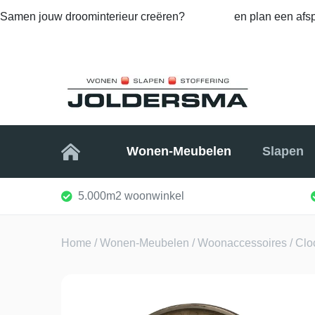
Samen jouw droominterieur creëren?
Bel ons
en plan een afsp
Home
Wonen-Meubelen
Slapen
5.000m2 woonwinkel
Home
/
Wonen-Meubelen
/
Woonaccessoires
/ Clo