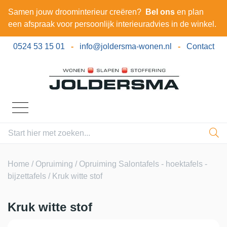
Samen jouw droominterieur creëren?
Bel ons
en plan
een afspraak voor persoonlijk interieuradvies in de winkel.
0524 53 15 01
-
info@joldersma-wonen.nl
-
Contact
Home
/
Opruiming
/
Opruiming Salontafels - hoektafels -
bijzettafels
/ Kruk witte stof
Kruk witte stof