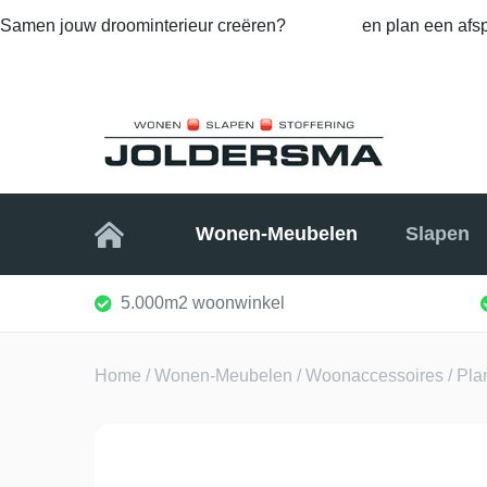
Samen jouw droominterieur creëren?
Bel ons
en plan een afsp
Home
Wonen-Meubelen
Slapen
5.000m2 woonwinkel
Home
/
Wonen-Meubelen
/
Woonaccessoires
/ Pla