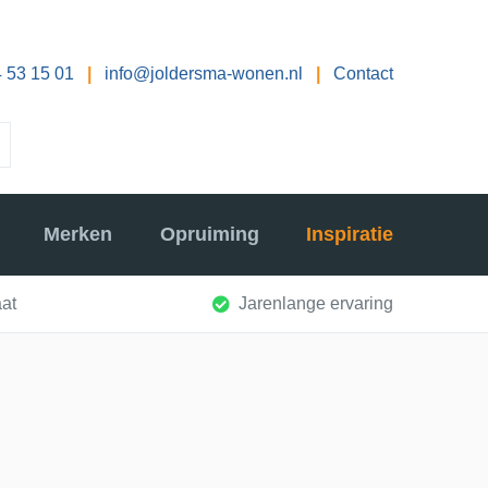
 53 15 01
|
info@joldersma-wonen.nl
|
Contact
Merken
Opruiming
Inspiratie
at
Jarenlange ervaring