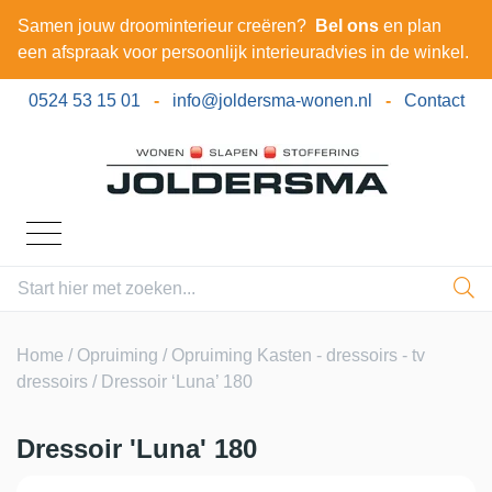
Samen jouw droominterieur creëren?
Bel ons
en plan
een afspraak voor persoonlijk interieuradvies in de winkel.
0524 53 15 01
-
info@joldersma-wonen.nl
-
Contact
Home
/
Opruiming
/
Opruiming Kasten - dressoirs - tv
dressoirs
/ Dressoir ‘Luna’ 180
Dressoir 'Luna' 180