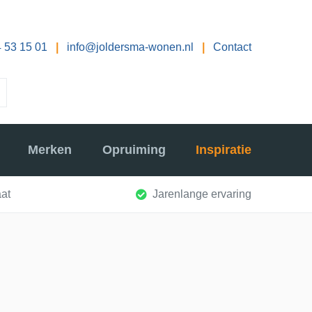
 53 15 01
|
info@joldersma-wonen.nl
|
Contact
Merken
Opruiming
Inspiratie
at
Jarenlange ervaring