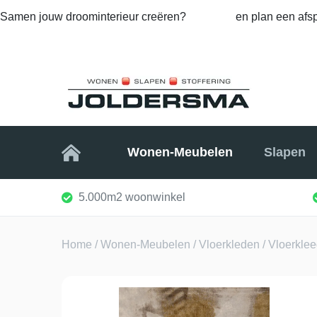
Samen jouw droominterieur creëren?
Bel ons
en plan een afsp
Home
Wonen-Meubelen
Slapen
5.000m2 woonwinkel
Home
/
Wonen-Meubelen
/
Vloerkleden
/ Vloerklee