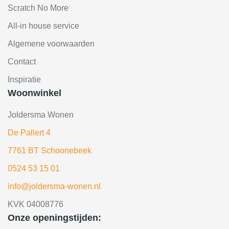
Scratch No More
All-in house service
Algemene voorwaarden
Contact
Inspiratie
Woonwinkel
Joldersma Wonen
De Pallert 4
7761 BT Schoonebeek
0524 53 15 01
info@joldersma-wonen.nl
KVK 04008776
Onze openingstijden: