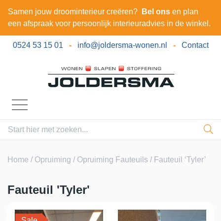
Samen jouw droominterieur creëren?
Bel ons
en plan
een afspraak voor persoonlijk interieuradvies in de winkel.
0524 53 15 01
-
info@joldersma-wonen.nl
-
Contact
Home
/
Opruiming
/
Opruiming Fauteuils
/ Fauteuil ‘Tyler’
Fauteuil 'Tyler'
Sale