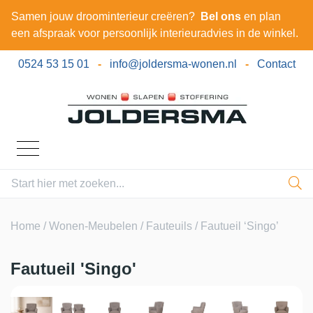
Samen jouw droominterieur creëren?
Bel ons
en plan
een afspraak voor persoonlijk interieuradvies in de winkel.
0524 53 15 01
-
info@joldersma-wonen.nl
-
Contact
Home
/
Wonen-Meubelen
/
Fauteuils
/ Fautueil ‘Singo’
Fautueil 'Singo'