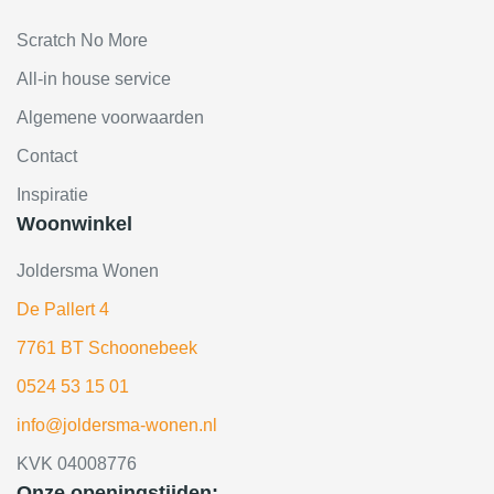
Scratch No More
All-in house service
Algemene voorwaarden
Contact
Inspiratie
Woonwinkel
Joldersma Wonen
De Pallert 4
7761 BT Schoonebeek
0524 53 15 01
info@joldersma-wonen.nl
KVK 04008776
Onze openingstijden: