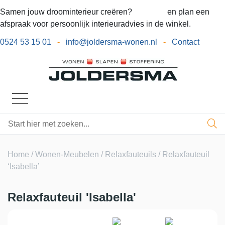
Samen jouw droominterieur creëren?
Bel ons
en plan een
afspraak voor persoonlijk interieuradvies in de winkel.
0524 53 15 01
-
info@joldersma-wonen.nl
-
Contact
Home
/
Wonen-Meubelen
/
Relaxfauteuils
/ Relaxfauteuil
‘Isabella’
Relaxfauteuil 'Isabella'