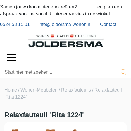
Samen jouw droominterieur creëren?
Bel ons
en plan een
afspraak voor persoonlijk interieuradvies in de winkel.
0524 53 15 01
-
info@joldersma-wonen.nl
-
Contact
Home
/
Wonen-Meubelen
/
Relaxfauteuils
/ Relaxfauteuil
‘Rita 1224’
Relaxfauteuil 'Rita 1224'