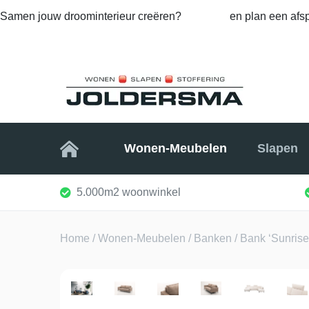
Samen jouw droominterieur creëren?
Bel ons
en plan een afsp
Home
Wonen-Meubelen
Slapen
5.000m2 woonwinkel
Home
/
Wonen-Meubelen
/
Banken
/ Bank ‘Sunrise