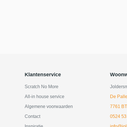
Klantenservice
Woonw
Scratch No More
Jolders
All-in house service
De Palle
Algemene voorwaarden
7761 BT
Contact
0524 53
Inspiratie
info@jo