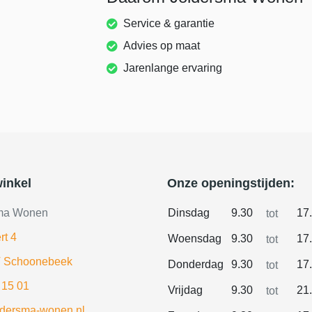
Service & garantie
Advies op maat
Jarenlange ervaring
inkel
Onze openingstijden:
ma Wonen
Dinsdag
9.30
17
tot
rt 4
Woensdag
9.30
17
tot
 Schoonebeek
Donderdag
9.30
17
tot
 15 01
Vrijdag
9.30
21
tot
ldersma-wonen.nl