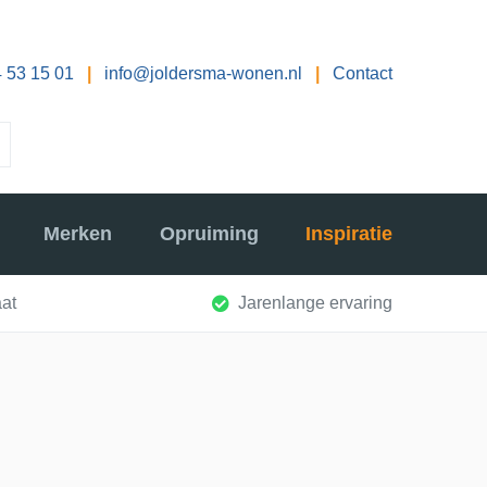
 53 15 01
|
info@joldersma-wonen.nl
|
Contact
Merken
Opruiming
Inspiratie
at
Jarenlange ervaring