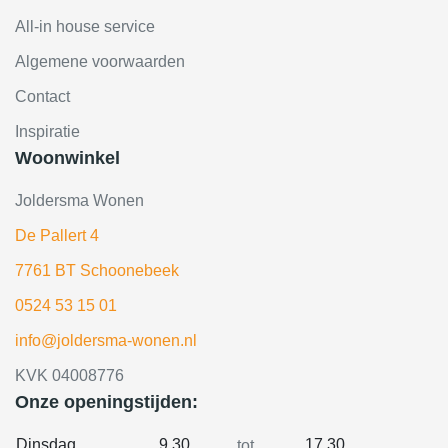
All-in house service
Algemene voorwaarden
Contact
Inspiratie
Woonwinkel
Joldersma Wonen
De Pallert 4
7761 BT Schoonebeek
0524 53 15 01
info@joldersma-wonen.nl
KVK 04008776
Onze openingstijden:
Dinsdag
9.30
17.30
tot