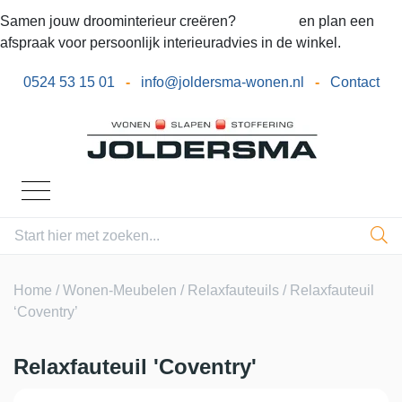
Samen jouw droominterieur creëren?
Bel ons
en plan een
afspraak voor persoonlijk interieuradvies in de winkel.
0524 53 15 01
-
info@joldersma-wonen.nl
-
Contact
Home
/
Wonen-Meubelen
/
Relaxfauteuils
/ Relaxfauteuil
‘Coventry’
Relaxfauteuil 'Coventry'