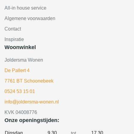
All-in house service
Algemene voorwaarden
Contact
Inspiratie
Woonwinkel
Joldersma Wonen
De Pallert 4
7761 BT Schoonebeek
0524 53 15 01
info@joldersma-wonen.nl
KVK 04008776
Onze openingstijden:
Dinsdag
9.30
17.30
tot