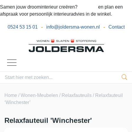
Samen jouw droominterieur creëren?
Bel ons
en plan een
afspraak voor persoonlijk interieuradvies in de winkel.
0524 53 15 01
-
info@joldersma-wonen.nl
-
Contact
Home
/
Wonen-Meubelen
/
Relaxfauteuils
/ Relaxfauteuil
‘Winchester’
Relaxfauteuil 'Winchester'