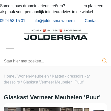
Samen jouw droominterieur creëren?
Bel ons
en plan een
afspraak voor persoonlijk interieuradvies in de winkel.
0524 53 15 01
-
info@joldersma-wonen.nl
-
Contact
Home
/
Wonen-Meubelen
/
Kasten - dressoirs - tv
dressoirs
/ Glaskast Vermeer Meubelen ‘Puur’
Glaskast Vermeer Meubelen 'Puur'