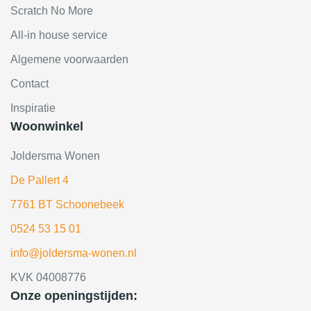
Scratch No More
All-in house service
Algemene voorwaarden
Contact
Inspiratie
Woonwinkel
Joldersma Wonen
De Pallert 4
7761 BT Schoonebeek
0524 53 15 01
info@joldersma-wonen.nl
KVK 04008776
Onze openingstijden: