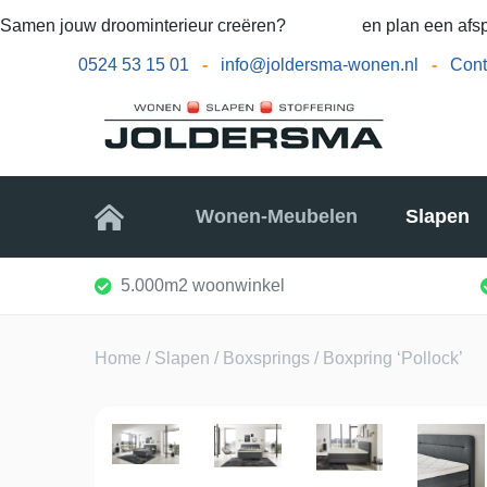
Samen jouw droominterieur creëren?
Bel ons
en plan een afsp
0524 53 15 01
-
info@joldersma-wonen.nl
-
Cont
Home
Wonen-Meubelen
Slapen
5.000m2 woonwinkel
Home
/
Slapen
/
Boxsprings
/ Boxpring ‘Pollock’