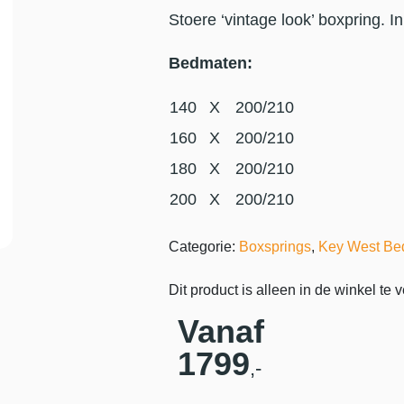
Stoere ‘vintage look’ boxpring. In
Bedmaten:
140
X
200/210
160
X
200/210
180
X
200/210
200
X
200/210
Categorie:
Boxsprings
,
Key West Be
Dit product is alleen in de winkel te v
Vanaf
1799
,-