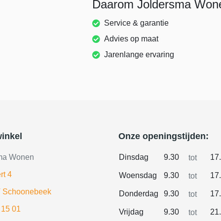
Daarom Joldersma Won
Service & garantie
Advies op maat
Jarenlange ervaring
inkel
Onze openingstijden:
ma Wonen
Dinsdag
9.30
17
tot
rt 4
Woensdag
9.30
17
tot
 Schoonebeek
Donderdag
9.30
17
tot
 15 01
Vrijdag
9.30
21
tot