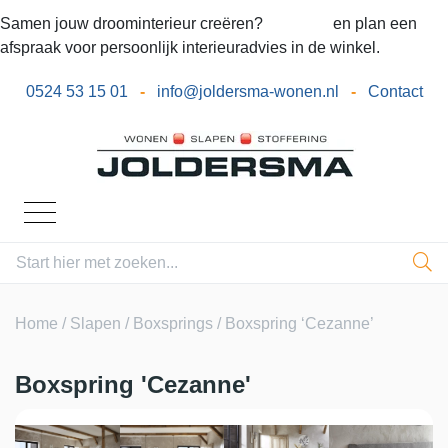
Samen jouw droominterieur creëren?
Bel ons
en plan een
afspraak voor persoonlijk interieuradvies in de winkel.
0524 53 15 01
-
info@joldersma-wonen.nl
-
Contact
Home
/
Slapen
/
Boxsprings
/ Boxspring ‘Cezanne’
Boxspring 'Cezanne'