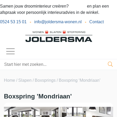
Samen jouw droominterieur creëren?
Bel ons
en plan een
afspraak voor persoonlijk interieuradvies in de winkel.
0524 53 15 01
-
info@joldersma-wonen.nl
-
Contact
Home
/
Slapen
/
Boxsprings
/ Boxspring ‘Mondriaan’
Boxspring 'Mondriaan'