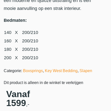
een moderne en tijdloze uitstraling en is een
mooie aanvulling op een strak interieur.
Bedmaten:
140
X
200/210
160
X
200/210
180
X
200/210
200
X
200/210
Categorie:
Boxsprings
,
Key West Bedding
,
Slapen
Dit product is alleen in de winkel te verkrijgen
Vanaf
1599
,-