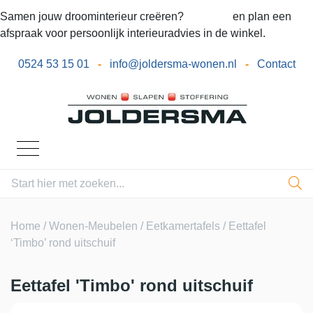
Samen jouw droominterieur creëren?
Bel ons
en plan een
afspraak voor persoonlijk interieuradvies in de winkel.
0524 53 15 01
-
info@joldersma-wonen.nl
-
Contact
Home
/
Wonen-Meubelen
/
Eetkamertafels
/ Eettafel
‘Timbo’ rond uitschuif
Eettafel 'Timbo' rond uitschuif