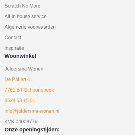
Scratch No More
All-in house service
Algemene voorwaarden
Contact
Inspiratie
Woonwinkel
Joldersma Wonen
De Pallert 4
7761 BT Schoonebeek
0524 53 15 01
info@joldersma-wonen.nl
KVK 04008776
Onze openingstijden: