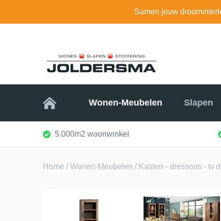
Samen jouw droominteri
Home
Wonen-Meubelen
Slapen
5.000m2 woonwinkel
Home
/
Wonen-Meubelen
/
Kasten - dressoirs - tv 