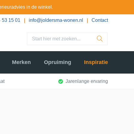
erieuradvies in de winkel.
 53 15 01
|
info@joldersma-wonen.nl
|
Contact
Merken
Opruiming
Inspiratie
at
Jarenlange ervaring