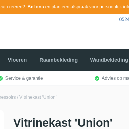
eur creëren?
Bel ons
en plan een afspraak voor persoonlijk int
0524
Vloeren
Raambekleding
Wandbekleding
Service & garantie
Advies op ma
dressoirs
/ Vitrinekast ‘Union’
Vitrinekast 'Union'