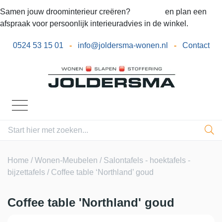
Samen jouw droominterieur creëren?
Bel ons
en plan een
afspraak voor persoonlijk interieuradvies in de winkel.
0524 53 15 01
-
info@joldersma-wonen.nl
-
Contact
Home
/
Wonen-Meubelen
/
Salontafels - hoektafels -
bijzettafels
/ Coffee table ‘Northland’ goud
Coffee table 'Northland' goud