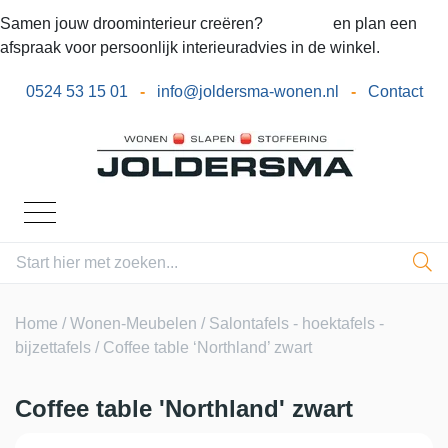
Samen jouw droominterieur creëren?
Bel ons
en plan een
afspraak voor persoonlijk interieuradvies in de winkel.
0524 53 15 01
-
info@joldersma-wonen.nl
-
Contact
Home
/
Wonen-Meubelen
/
Salontafels - hoektafels -
bijzettafels
/ Coffee table ‘Northland’ zwart
Coffee table 'Northland' zwart