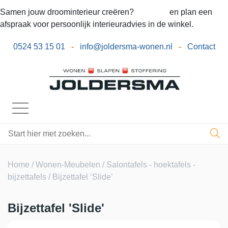
Samen jouw droominterieur creëren?
Bel ons
en plan een
afspraak voor persoonlijk interieuradvies in de winkel.
0524 53 15 01
-
info@joldersma-wonen.nl
-
Contact
Home
/
Wonen-Meubelen
/
Salontafels - hoektafels -
bijzettafels
/ Bijzettafel ‘Slide’
Bijzettafel 'Slide'