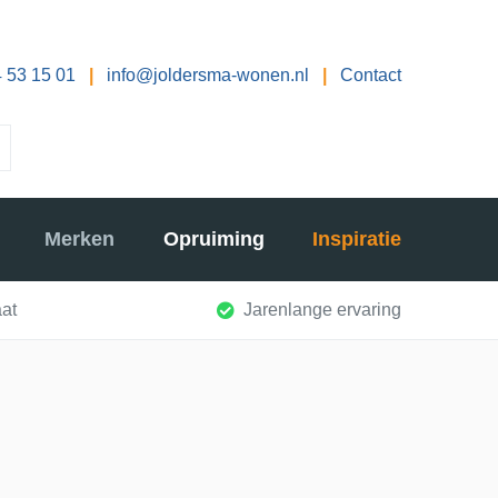
 53 15 01
|
info@joldersma-wonen.nl
|
Contact
Merken
Opruiming
Inspiratie
at
Jarenlange ervaring