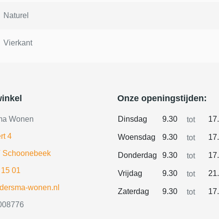
Naturel
Vierkant
inkel
Onze openingstijden:
ma Wonen
Dinsdag
9.30
17
tot
rt 4
Woensdag
9.30
17
tot
 Schoonebeek
Donderdag
9.30
17
tot
 15 01
Vrijdag
9.30
21
tot
ldersma-wonen.nl
Zaterdag
9.30
17
tot
008776