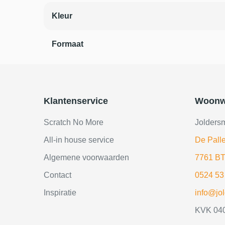
Kleur
Formaat
Klantenservice
Woonw
Scratch No More
Jolders
All-in house service
De Palle
Algemene voorwaarden
7761 BT
Contact
0524 53
Inspiratie
info@jo
KVK 04