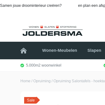
Samen jouw droominterieur creëren?
Bel ons
en plan een afsp
Home
Wonen-Meubelen
Slapen
5.000m2 woonwinkel
Home
/
Opruiming
/
Opruiming Salontafels - hoektafe
Sale