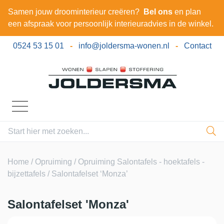
Samen jouw droominterieur creëren?
Bel ons
en plan
een afspraak voor persoonlijk interieuradvies in de winkel.
0524 53 15 01
-
info@joldersma-wonen.nl
-
Contact
Home
/
Opruiming
/
Opruiming Salontafels - hoektafels -
bijzettafels
/ Salontafelset ‘Monza’
Salontafelset 'Monza'