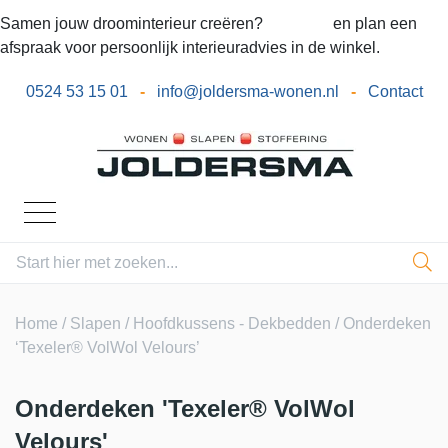
Samen jouw droominterieur creëren?
Bel ons
en plan een
afspraak voor persoonlijk interieuradvies in de winkel.
0524 53 15 01
-
info@joldersma-wonen.nl
-
Contact
Home
/
Slapen
/
Hoofdkussens - Dekbedden
/ Onderdeken
‘Texeler® VolWol Velours’
Onderdeken 'Texeler® VolWol
Velours'