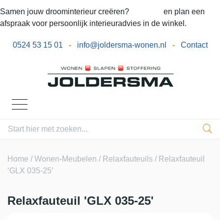
Samen jouw droominterieur creëren?
Bel ons
en plan een
afspraak voor persoonlijk interieuradvies in de winkel.
0524 53 15 01
-
info@joldersma-wonen.nl
-
Contact
Home
/
Wonen-Meubelen
/
Relaxfauteuils
/ Relaxfauteuil
‘GLX 035-25’
Relaxfauteuil 'GLX 035-25'