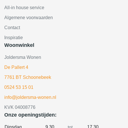
All-in house service
Algemene voorwaarden
Contact
Inspiratie
Woonwinkel
Joldersma Wonen
De Pallert 4
7761 BT Schoonebeek
0524 53 15 01
info@joldersma-wonen.nl
KVK 04008776
Onze openingstijden:
Dinsdag
9.30
17.30
tot