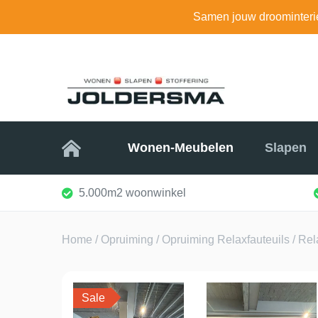
Samen jouw droominteri
Home
Wonen-Meubelen
Slapen
5.000m2 woonwinkel
Home
/
Opruiming
/
Opruiming Relaxfauteuils
/ Rel
Sale