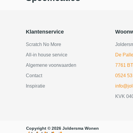
Klantenservice
Woonw
Scratch No More
Jolders
All-in house service
De Palle
Algemene voorwaarden
7761 BT
Contact
0524 53
Inspiratie
info@jo
KVK 04
Copyright © 2026 Joldersma Wonen