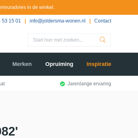
erieuradvies in de winkel.
 53 15 01
|
info@joldersma-wonen.nl
|
Contact
Merken
Opruiming
Inspiratie
at
Jarenlange ervaring
082'