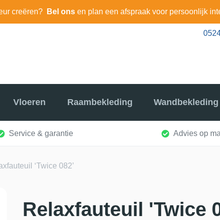
eur creëren?
Bel ons
en plan een afspraak voor persoonlijk int
0524
Vloeren
Raambekleding
Wandbekleding
Service & garantie
Advies op ma
axfauteuil ‘Twice 082’
Relaxfauteuil 'Twice 