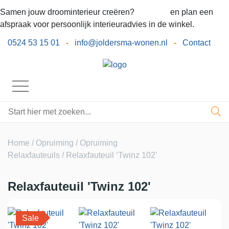
Samen jouw droominterieur creëren?
Bel ons
en plan een
afspraak voor persoonlijk interieuradvies in de winkel.
0524 53 15 01
-
info@joldersma-wonen.nl
-
Contact
Home
/
Opruiming
/
Opruiming
Relaxfauteuils
/ Relaxfauteuil ‘Twinz 102’
Relaxfauteuil 'Twinz 102'
Sale