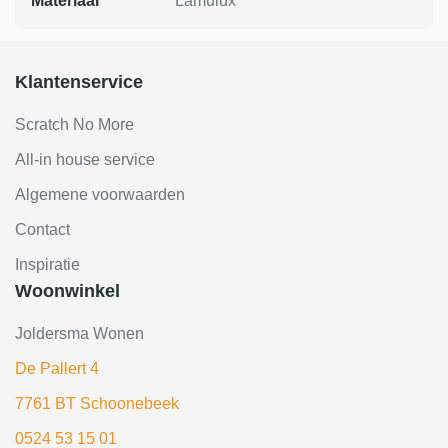
Materiaal
Lamulux
Klantenservice
Scratch No More
All-in house service
Algemene voorwaarden
Contact
Inspiratie
Woonwinkel
Joldersma Wonen
De Pallert 4
7761 BT Schoonebeek
0524 53 15 01