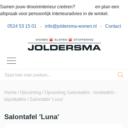
Samen jouw droominterieur creëren?
Bel ons
en plan een
afspraak voor persoonlijk interieuradvies in de winkel.
0524 53 15 01
-
info@joldersma-wonen.nl
-
Contact
Home
/
Opruiming
/
Opruiming Salontafels - hoektafels -
bijzettafels
/ Salontafel ‘Luna’
Salontafel 'Luna'